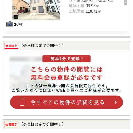
ＪＲ横浜線 町田 徒歩28分
建物面積
93.97㎡
土地面積
118.71㎡
30
枚
【会員様限定で公開中！】
会員限定
【会員様限定で公開中！】
会員限定