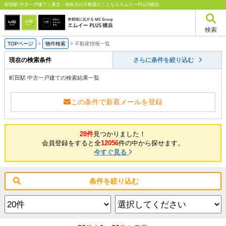
町田駅 中古一戸建て｜東京・神奈川の不動産のことならエムイーPLUS横浜
検索
TOPページ
>
物件検索
>
不動産情報一覧
現在の検索条件
さらに条件を絞り込む
町田駅 中古一戸建ての検索結果一覧
この条件で新着メールを登録
28件
見つかりました！
会員登録をすると全
12056
件の中から探せます。
今すぐ見る
条件を絞り込む