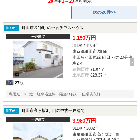
28
1～20
件中
件を表示
次の20件>>
町田市図師町 の中古テラスハウス
値下がり
一戸建て
1,150万円
3LDK / 1979年
東京都町田市図師町
小田急小田原線 町田 バス20分停
歩2分
建物面積
71.87㎡
土地面積
828.37㎡
27
枚
専用庭 RC造 駐車場無料 陽当り良好 住環境良好
町田市高ヶ坂3丁目の中古一戸建て
値下がり
一戸建て
3,980万円
3LDK / 2002年
東京都町田市高ヶ坂3丁目