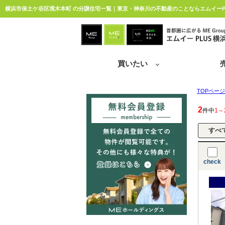
横浜市保土ケ谷区境木本町 の分譲住宅一覧｜東京・神奈川の不動産のことならエムイーP
買いたい
TOPページ
2
件中
1～
check