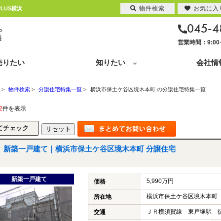
物件検索
お気に入
LUS横浜
045-4
営業時間：9:0
売りたい
知りたい
会社情
>
物件検索
>
分譲住宅特集一覧
>
横浜市保土ケ谷区境木本町 の分譲住宅特集一覧
2
件を表示
新築一戸建て｜横浜市保土ケ谷区境木本町 分譲住宅
新築一戸建て
5,990万円
価格
横浜市保土ケ谷区境木本町
所在地
ＪＲ横須賀線 東戸塚駅 徒
交通