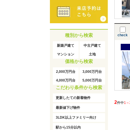
種別から検索
check
新築戸建て
中古戸建て
マンション
土地
価格から検索
2,000万円台
3,000万円台
4,000万円台
5,000万円台
こだわり条件から検索
更新したての新着物件
2
件中
1～
最新値下げ物件
3LDK以上ファミリー向け
駅から15分以内