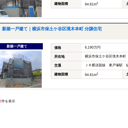
2
建物面積
94.81m
新築一戸建て｜横浜市保土ケ谷区境木本町 分譲住宅
新築一戸建て
6,190万円
価格
横浜市保土ケ谷区境木本町
所在地
ＪＲ横須賀線 東戸塚駅 徒
交通
2
建物面積
94.81m
2
件を表示